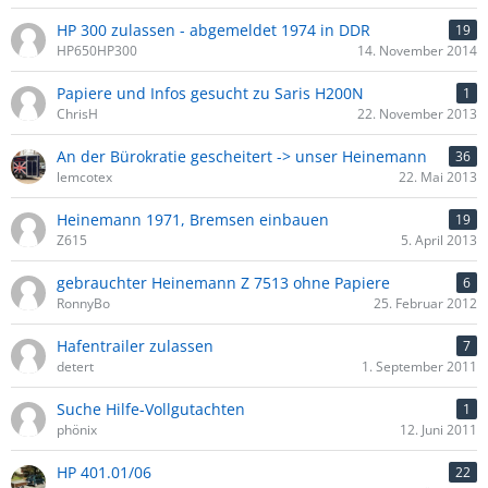
HP 300 zulassen - abgemeldet 1974 in DDR
19
HP650HP300
14. November 2014
Papiere und Infos gesucht zu Saris H200N
1
ChrisH
22. November 2013
An der Bürokratie gescheitert -> unser Heinemann
36
lemcotex
22. Mai 2013
Heinemann 1971, Bremsen einbauen
19
Z615
5. April 2013
gebrauchter Heinemann Z 7513 ohne Papiere
6
RonnyBo
25. Februar 2012
Hafentrailer zulassen
7
detert
1. September 2011
Suche Hilfe-Vollgutachten
1
phönix
12. Juni 2011
HP 401.01/06
22