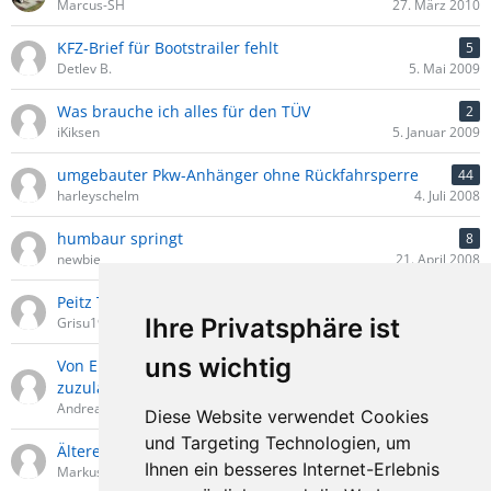
Marcus-SH
27. März 2010
KFZ-Brief für Bootstrailer fehlt
5
Detlev B.
5. Mai 2009
Was brauche ich alles für den TÜV
2
iKiksen
5. Januar 2009
umgebauter Pkw-Anhänger ohne Rückfahrsperre
44
harleyschelm
4. Juli 2008
humbaur springt
8
newbie
21. April 2008
Peitz Trommelbremse
14
Ihre Privatsphäre ist
Grisu1965
5. April 2007
uns wichtig
Von Einem der Auszog einen alten Anhänger
7
zuzulassen
AndreasW
31. März 2007
Diese Website verwendet Cookies
und Targeting Technologien, um
Älteres AlKo-Fahrgestell weiterverwenden?
4
Ihnen ein besseres Internet-Erlebnis
Markus
1. November 2005