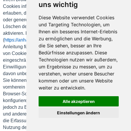
uns wichtig
Cookies informiert werden und Cookies nur im Einzelfall
erlauben, die Annahme von Cookies für bestimmte Fälle
Diese Website verwendet Cookies
oder generell ausschließen sowie das automatische
und Targeting Technologien, um
Löschen der Cookies beim Schließen des Browsers
Ihnen ein besseres Internet-Erlebnis
aktivieren. In unseren Cookie-Richtlinien
zu ermöglichen und die Werbung,
(
https://anhaengerforum.de/cookie-richtlinie/
) finden Sie eine
die Sie sehen, besser an Ihre
Anleitung für die gängigsten Browser. Bei der Deaktivierung
Bedürfnisse anzupassen. Diese
von Cookies kann die Funktionalität dieser Website
Technologien nutzen wir außerdem,
eingeschränkt sein. Die Rechtmäßigkeit der aufgrund der
um Ergebnisse zu messen, um zu
Einwilligung bis zum Widerruf erfolgten Verarbeitung bleibt
verstehen, woher unsere Besucher
davon unberührt.
kommen oder um unsere Website
Sie können die Speicherung von Cookies auch von
vornherein durch eine entsprechende Einstellung Ihrer
weiter zu entwickeln.
Browser-Software verhindern. Wenn Sie Ihren Browser so
konfigurieren, dass alle Cookies abgelehnt werden, kann es
Alle akzeptieren
jedoch zu Einschränkung von Funktionalitäten auf dieser
Einstellungen ändern
und anderen Websites kommen. Sie können darüber hinaus
die Erfassung der durch das Cookie erzeugten und auf Ihre
Nutzung der Website bezogenen Daten (inkl. Ihrer IP-