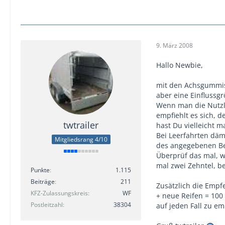
9. März 2008
Hallo Newbie,
mit den Achsgummis
aber eine Einflussg
Wenn man die Nutzla
empfiehlt es sich, d
twtrailer
hast Du vielleicht m
Bei Leerfahrten däm
Mitgliedsrang 4/10
des angegebenen Be
Überprüf das mal, w
mal zwei Zehntel, be
Punkte
1.115
Beiträge
211
Zusätzlich die Empf
KFZ-Zulassungskreis
WF
+ neue Reifen = 100
Postleitzahl
38304
auf jeden Fall zu e