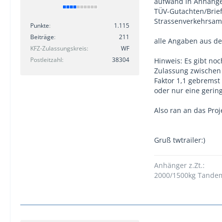
aufwand in Anhänge
TÜV-Gutachten/Brie
Strassenverkehrsamt
Punkte
1.115
Beiträge
211
alle Angaben aus dem
KFZ-Zulassungskreis
WF
Postleitzahl
38304
Hinweis: Es gibt no
Zulassung zwischen
Faktor 1,1 gebremst 
oder nur eine gerin
Also ran an das Proj
Gruß twtrailer:)
Anhänger z.Zt.:
2000/1500kg Tandem