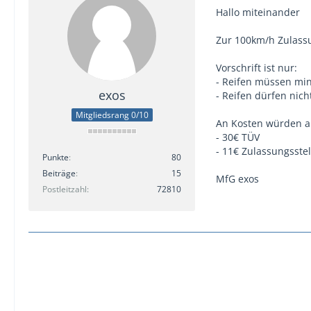
Hallo miteinander
Zur 100km/h Zulass
Vorschrift ist nur:
- Reifen müssen mi
exos
- Reifen dürfen nich
Mitgliedsrang 0/10
An Kosten würden an
- 30€ TÜV
- 11€ Zulassungsstel
Punkte
80
Beiträge
15
MfG exos
Postleitzahl
72810