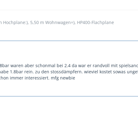
 Hochplane:), 5,50 m Wohnwagen=), HP400-Flachplane
.8bar waren aber schonmal bei 2.4 da war er randvoll mit spielsand.
abe 1.8bar rein. zu den stossdämpfern. wieviel kostet sowas ung
chon immer interessiert. mfg newbie