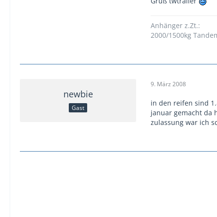
Gruß twtrailer
Anhänger z.Zt.:
2000/1500kg Tandem
9. März 2008
newbie
in den reifen sind 1
Gast
januar gemacht da h
zulassung war ich s