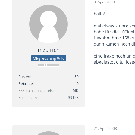
3. April 2008
hallo!
mal etwas zu preise
habe für die 100kmh
tüv-abnahme 158 eu
dann kamen noch die
mzulrich
eine frage noch an 
Mitgliedsrang 0/10
abgelastet o.ä.) fe
Punkte
50
Beiträge
9
KFZ-Zulassungskreis
MD
Postleitzahl
39128
21. April 2008