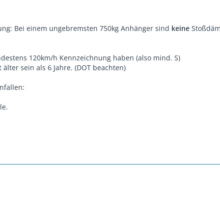
ung: Bei einem ungebremsten 750kg Anhänger sind
keine
Stoßdämp
ndestens 120km/h Kennzeichnung haben (also mind. S)
t älter sein als 6 Jahre. (DOT beachten)
fallen:
le.