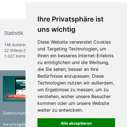
1
2
3
4
5
…
91
Ihre Privatsphäre ist
uns wichtig
Statistik
Diese Website verwendet Cookies
146 Autoren
155 Alben
2.473 Bilder (0,79 Bilder pro Tag)
und Targeting Technologien, um
22 Videos (0,01 Videos pro Tag)
3,6 GB Gesamtgröße
Ihnen ein besseres Internet-Erlebnis
1.027 Kommentare
zu ermöglichen und die Werbung,
die Sie sehen, besser an Ihre
Bedürfnisse anzupassen. Diese
Technologien nutzen wir außerdem,
um Ergebnisse zu messen, um zu
verstehen, woher unsere Besucher
kommen oder um unsere Website
weiter zu entwickeln.
Datenschutzerklärung
Nutzungsbedingungen
Alle akzeptieren
Forumregeln
Impressum