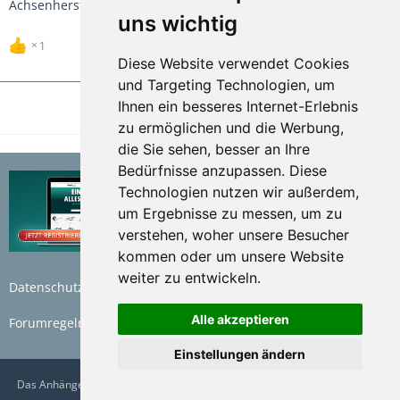
Achsenhersteller ohne Probleme.
uns wichtig
1
Diese Website verwendet Cookies
und Targeting Technologien, um
Ihnen ein besseres Internet-Erlebnis
1
2
zu ermöglichen und die Werbung,
die Sie sehen, besser an Ihre
Bedürfnisse anzupassen. Diese
Technologien nutzen wir außerdem,
um Ergebnisse zu messen, um zu
verstehen, woher unsere Besucher
kommen oder um unsere Website
weiter zu entwickeln.
Datenschutzerklärung
Nutzungsbedingungen
Alle akzeptieren
Forumregeln
Impressum
Einstellungen ändern
Das AnhängerForum.de wird betrieben von der Bünte Marketplace GmbH