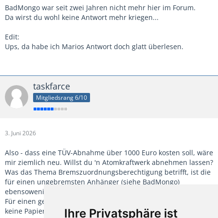
BadMongo war seit zwei Jahren nicht mehr hier im Forum.
Da wirst du wohl keine Antwort mehr kriegen...
Edit:
Ups, da habe ich Marios Antwort doch glatt überlesen.
taskfarce
Mitgliedsrang 6/10
3. Juni 2026
Also - dass eine TÜV-Abnahme über 1000 Euro kosten soll, wäre
mir ziemlich neu. Willst du 'n Atomkraftwerk abnehmen lassen?
Was das Thema Bremszuordnungsberechtigung betrifft, ist die
für einen ungebremsten Anhänger (siehe BadMongo)
ebensowenig relevant wie für das Atomkraftwerk.
Für einen gebremsten Anhänger natürlich vorzuhalten, falls es
keine Papiere gibt. Aber sowas gibt's von nico.info oder den
Ihre Privatsphäre ist