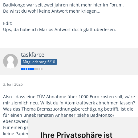
BadMongo war seit zwei Jahren nicht mehr hier im Forum.
Da wirst du wohl keine Antwort mehr kriegen...
Edit:
Ups, da habe ich Marios Antwort doch glatt überlesen.
taskfarce
Mitgliedsrang 6/10
3. Juni 2026
Also - dass eine TÜV-Abnahme über 1000 Euro kosten soll, wäre
mir ziemlich neu. Willst du 'n Atomkraftwerk abnehmen lassen?
Was das Thema Bremszuordnungsberechtigung betrifft, ist die
für einen ungebremsten Anhänger (siehe BadMongo)
ebensowenig relevant wie für das Atomkraftwerk.
Für einen gebremsten Anhänger natürlich vorzuhalten, falls es
keine Papiere gibt. Aber sowas gibt's von nico.info oder den
Ihre Privatsphäre ist