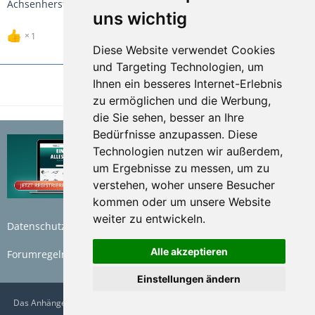
Achsenhersteller ohne Probleme.
uns wichtig
1
Diese Website verwendet Cookies
und Targeting Technologien, um
Ihnen ein besseres Internet-Erlebnis
1
2
zu ermöglichen und die Werbung,
die Sie sehen, besser an Ihre
Bedürfnisse anzupassen. Diese
Technologien nutzen wir außerdem,
um Ergebnisse zu messen, um zu
verstehen, woher unsere Besucher
kommen oder um unsere Website
weiter zu entwickeln.
Datenschutzerklärung
Nutzungsbedingungen
Alle akzeptieren
Forumregeln
Impressum
Einstellungen ändern
Das AnhängerForum.de wird betrieben von der Bünte Marketplace GmbH