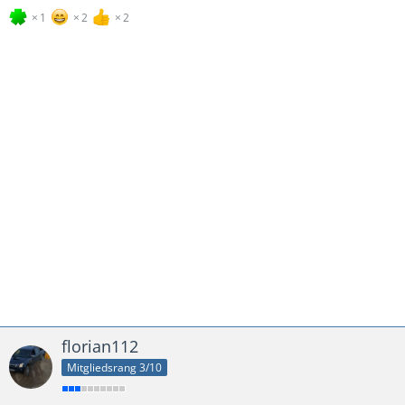
1
2
2
florian112
Mitgliedsrang 3/10