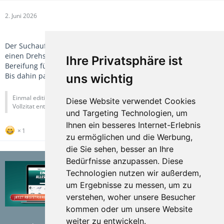
2. Juni 2026
Der Suchauftrag bei Kleinanzeigen läuft. Falls es doch mal
einen Drehschemel mit 6m Länge, Lochblech und R14C
Ihre Privatsphäre ist
Bereifung für unter 6000€ gibt wird zugeschlagen
Bis dahin passt der Blyss.
uns wichtig
Einmal editiert, zuletzt von
Jay
(
2. Juni 2026
) aus folgendem Grund:
Diese Website verwendet Cookies
Vollzitat entfernt
und Targeting Technologien, um
Ihnen ein besseres Internet-Erlebnis
1
zu ermöglichen und die Werbung,
die Sie sehen, besser an Ihre
Bedürfnisse anzupassen. Diese
Technologien nutzen wir außerdem,
um Ergebnisse zu messen, um zu
verstehen, woher unsere Besucher
kommen oder um unsere Website
weiter zu entwickeln.