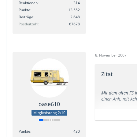
Reaktionen
314
Punkte
13.552
Beiträge
2.648
Postleitzahl
67678
8. November 2007
Zitat
Mit dem alten FS 
einen Anh. mit Ac
oase610
Die Gewichtsbeschr
Mitgliedsrang 2/10
Alles ohne Gewäh
Punkte
430