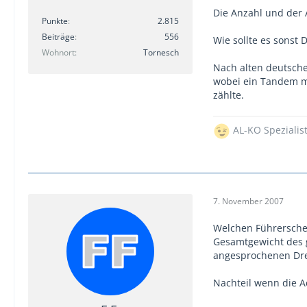
Die Anzahl und der A
Punkte
2.815
Beiträge
556
Wie sollte es sonst
Wohnort
Tornesch
Nach alten deutsche
wobei ein Tandem m
zählte.
AL-KO Spezialis
7. November 2007
Welchen Führersche
Gesamtgewicht des g
angesprochenen Dr
Nachteil wenn die A