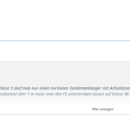
Klasse 3 darf man nur einen normalen Tandemanhänger mit Achsabstand
hsabstand über 1 m muss man den FS umschreiben lassen auf Klasse BE.
änkung spielt eine Rolle bei den Jüngeren, die mit Ihrem B-FS nur noch
Alles anzeigen
r