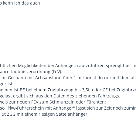
so kenn ich das auch
chtlichen Möglichkeiten bei Anhängern aufzuführen sprengt hier m
Fahrerlaubnisverordnung (FeV).
ne Gespann mit Achsabstand über 1 m kannst du nur mit dem alte
er ist.
inen ist BE bei einem Zugfahrzeug bis 3,5t, oder CE bei Zugfahrze
gelast ergibt sich aus den Daten des ziehenden Fahrzeugs.
nweis zur neuen FEV zum Schmunzeln oder Fürchten:
lso "Pkw-Führerschein mit Anhänger" lässt sich zur Zeit noch zumin
,5t ZGG mit einem riesigen Sattelanhänger.