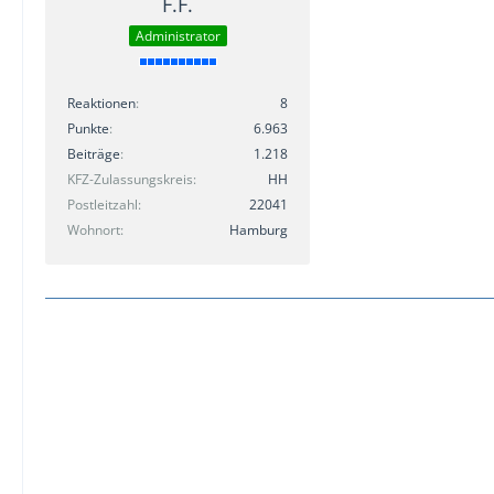
F.F.
Administrator
Reaktionen
8
Punkte
6.963
Beiträge
1.218
KFZ-Zulassungskreis
HH
Postleitzahl
22041
Wohnort
Hamburg