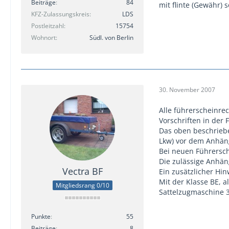
Beiträge
84
mit flinte (Gewähr) 
KFZ-Zulassungskreis
LDS
Postleitzahl
15754
Wohnort
Südl. von Berlin
30. November 2007
Alle führerscheinre
Vorschriften in der 
Das oben beschriebe
Lkw) vor dem Anhäng
Bei neuen Führersche
Die zulässige Anhän
Vectra BF
Ein zusätzlicher Hi
Mit der Klasse BE, a
Mitgliedsrang 0/10
Sattelzugmaschine 3
Punkte
55
Beiträge
8