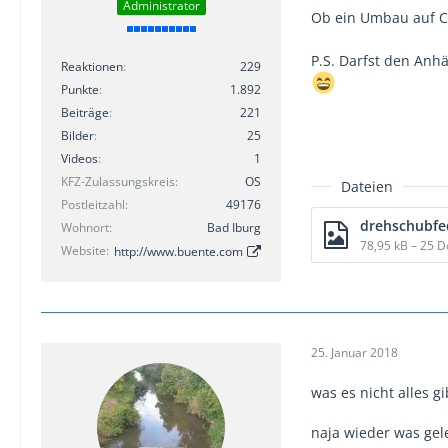
Administrator
Ob ein Umbau auf Cel
P.S. Darfst den Anh
Reaktionen
229
Punkte
1.892
Beiträge
221
Bilder
25
Videos
1
KFZ-Zulassungskreis
OS
Dateien
Postleitzahl
49176
Wohnort
Bad Iburg
78,95 kB – 25 
Website
http://www.buente.com
25. Januar 2018
was es nicht alles 
naja wieder was gel