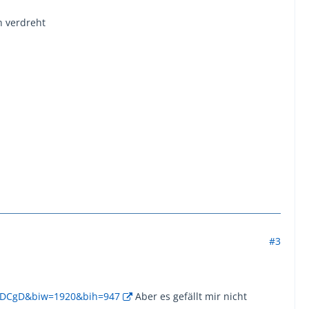
h verdreht
#3
UIDCgD&biw=1920&bih=947
Aber es gefällt mir nicht