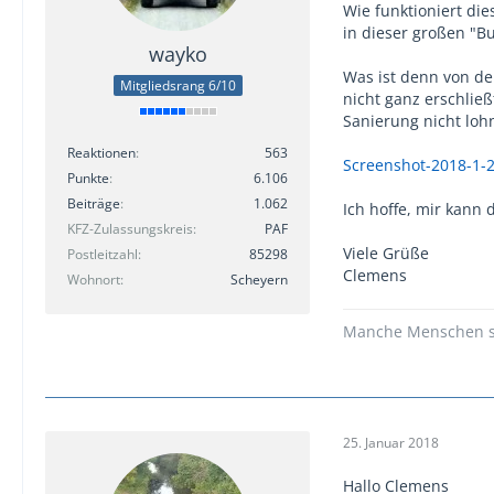
Wie funktioniert die
in dieser großen "B
wayko
Was ist denn von de
Mitgliedsrang 6/10
nicht ganz erschließ
Sanierung nicht lohn
Reaktionen
563
Screenshot-2018-1-2
Punkte
6.106
Beiträge
1.062
Ich hoffe, mir kann
KFZ-Zulassungskreis
PAF
Viele Grüße
Postleitzahl
85298
Clemens
Wohnort
Scheyern
Manche Menschen sin
25. Januar 2018
Hallo Clemens