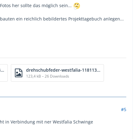
Fotos her sollte das möglich sein...
auten ein reichlich bebildertes Projekttagebuch anlegen...
drehschubfeder-westfalia-118113_b.jpg
drehschubfeder-westfalia-118113_c.jpg
123,4 kB – 26 Downloads
#5
cht in Verbindung mit ner Westfalia Schwinge