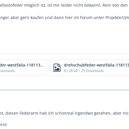
lastofeder möglich ist, ist mir leider nicht bekannt. Rein von den 
änger aber gern kaufen und dann hier im Forum unter Projekte/Umb
drehschubfeder-westfalia-118113_a.jpg
Downloads
81,28 kB – 25 Downloads
gibt, diesen Federarm hab ich schonmal irgendwo gesehen, aber ni
ernt