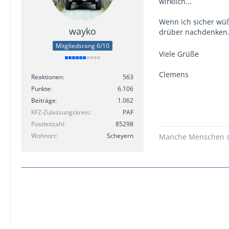
wirklich...
Wenn ich sicher wüß
wayko
drüber nachdenken. 
Mitgliedsrang 6/10
Viele Grüße
Clemens
Reaktionen
563
Punkte
6.106
Beiträge
1.062
KFZ-Zulassungskreis
PAF
Postleitzahl
85298
Wohnort
Scheyern
Manche Menschen sin