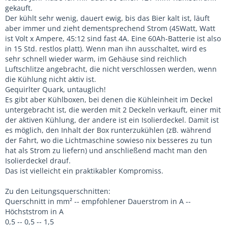
gekauft.
Der kühlt sehr wenig, dauert ewig, bis das Bier kalt ist, läuft
aber immer und zieht dementsprechend Strom (45Watt, Watt
ist Volt x Ampere, 45:12 sind fast 4A. Eine 60Ah-Batterie ist also
in 15 Std. restlos platt). Wenn man ihn ausschaltet, wird es
sehr schnell wieder warm, im Gehäuse sind reichlich
Luftschlitze angebracht, die nicht verschlossen werden, wenn
die Kühlung nicht aktiv ist.
Gequirlter Quark, untauglich!
Es gibt aber Kühlboxen, bei denen die Kühleinheit im Deckel
untergebracht ist, die werden mit 2 Deckeln verkauft, einer mit
der aktiven Kühlung, der andere ist ein Isolierdeckel. Damit ist
es möglich, den Inhalt der Box runterzukühlen (zB. während
der Fahrt, wo die Lichtmaschine sowieso nix besseres zu tun
hat als Strom zu liefern) und anschließend macht man den
Isolierdeckel drauf.
Das ist vielleicht ein praktikabler Kompromiss.
Zu den Leitungsquerschnitten:
Querschnitt in mm² -- empfohlener Dauerstrom in A --
Höchststrom in A
0,5 -- 0,5 -- 1,5