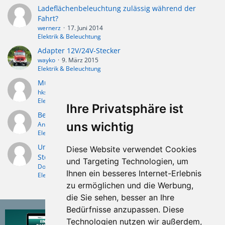
Ladeflächenbeleuchtung zulässig während der
Fahrt?
wernerz
17. Juni 2014
Elektrik & Beleuchtung
Adapter 12V/24V-Stecker
wayko
9. März 2015
Elektrik & Beleuchtung
Muss ein Anhänger keine Rückfahrleuchten haben?
hkss
3. März 2014
Elektrik & Beleuchtung
Ihre Privatsphäre ist
Bezugsquelle 13-pol. Spiralkabel
uns wichtig
AndyT
25. Januar 2014
Elektrik & Beleuchtung
Umbau einer 7pol Pkw Steckdose zu einer 13pol
Diese Website verwendet Cookies
Steckdose
und Targeting Technologien, um
Dollyfreak
10. November 2013
Ihnen ein besseres Internet-Erlebnis
Elektrik & Beleuchtung
zu ermöglichen und die Werbung,
die Sie sehen, besser an Ihre
Bedürfnisse anzupassen. Diese
Technologien nutzen wir außerdem,