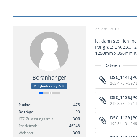
23. April 2010
Ja, dann stell ich m
Pongratz LPA 230/12
1250mm x 350mm Kast
Dateien
Boranhänger
DSC_1141.JP
263,4 kB – 397
Mitgliedsrang 2/10
DSC_1136.JP
212,8 kB – 271
Punkte
475
Beiträge
90
DSC_1129.JP
KFZ-Zulassungskreis
BOR
192,54 kB – 24
Postleitzahl
46348
Wohnort
BOR