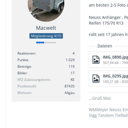
am besten 2-5 Foto
Neuss Anhänger , Pe
Reifen 175/70 R13
Macwelt
rollt seit 17 Jahren 
Mitgliedsrang 4/10
Dateien
Reaktionen
4
IMG_0890.jp
Punkte
1.029
567,94 kB – 79
Beiträge
119
Bilder
17
IMG_0295.jp
KFZ-Zulassungskreis
KE
189,31 kB – 85
Postleitzahl
87435
Wohnort
Allgäu
...Gruß Mac
WMMeyer Neuss Einac
Sigg Tandem Tieflad