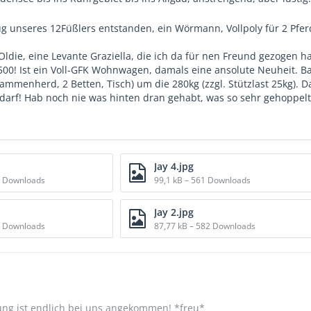
g unseres 12Füßlers entstanden, ein Wörmann, Vollpoly für 2 Pferd
r Oldie, eine Levante Graziella, die ich da für nen Freund gezoge
500! Ist ein Voll-GFK Wohnwagen, damals eine ansolute Neuheit. Ba
lammenherd, 2 Betten, Tisch) um die 280kg (zzgl. Stützlast 25kg).
 darf! Hab noch nie was hinten dran gehabt, was so sehr gehoppelt
Jay 4.jpg
5 Downloads
99,1 kB – 561 Downloads
Jay 2.jpg
1 Downloads
87,77 kB – 582 Downloads
ng ist endlich bei uns angekommen! *freu*