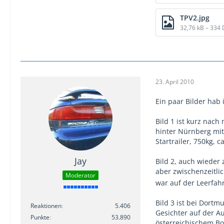
TPV2.jpg
32,76 kB – 334
23. April 2010
Ein paar Bilder hab 
Bild 1 ist kurz nac
hinter Nürnberg mi
Startrailer, 750kg, c
Jay
Bild 2, auch wieder
aber zwischenzeitlic
Moderator
war auf der Leerfahr
Bild 3 ist bei Dort
Reaktionen
5.406
Gesichter auf der A
Punkte
53.890
österreichischem Bod