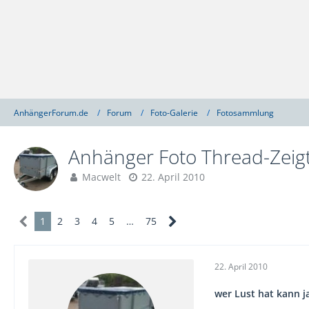
AnhängerForum.de
Forum
Foto-Galerie
Fotosammlung
Anhänger Foto Thread-Zeig
Macwelt
22. April 2010
1
2
3
4
5
…
75
22. April 2010
wer Lust hat kann 