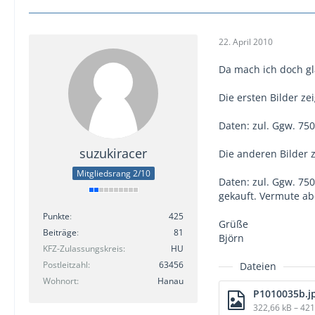
22. April 2010
Da mach ich doch gl
Die ersten Bilder z
Daten: zul. Ggw. 750
suzukiracer
Die anderen Bilder 
Mitgliedsrang 2/10
Daten: zul. Ggw. 750
gekauft. Vermute abe
Punkte
425
Grüße
Beiträge
81
Björn
KFZ-Zulassungskreis
HU
Postleitzahl
63456
Dateien
Wohnort
Hanau
P1010035b.j
322,66 kB – 42