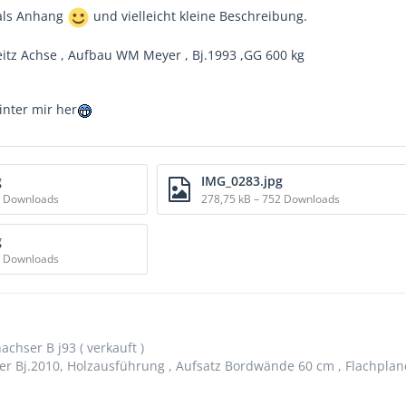
 als Anhang
und vielleicht kleine Beschreibung.
itz Achse , Aufbau WM Meyer , Bj.1993 ,GG 600 kg
hinter mir her
g
IMG_0283.jpg
9 Downloads
278,75 kB – 752 Downloads
g
0 Downloads
hser B j93 ( verkauft )
er Bj.2010, Holzausführung , Aufsatz Bordwände 60 cm , Flachpla