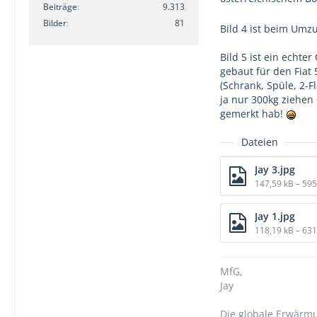
Beiträge
9.313
Bilder
81
Bild 4 ist beim Umzu
Bild 5 ist ein echte
gebaut für den Fiat 
(Schrank, Spüle, 2-F
ja nur 300kg ziehen
gemerkt hab!
Dateien
Jay 3.jpg
147,59 kB – 59
Jay 1.jpg
118,19 kB – 63
MfG,
Jay
Die globale Erwärmu