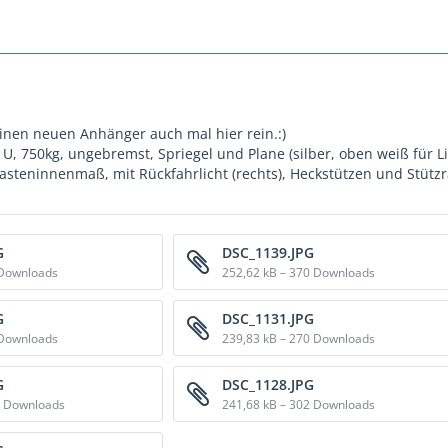
einen neuen Anhänger auch mal hier rein.:)
 U, 750kg, ungebremst, Spriegel und Plane (silber, oben weiß für L
eninnenmaß, mit Rückfahrlicht (rechts), Heckstützen und Stützra
G
DSC_1139.JPG
 Downloads
252,62 kB – 370 Downloads
G
DSC_1131.JPG
 Downloads
239,83 kB – 270 Downloads
G
DSC_1128.JPG
6 Downloads
241,68 kB – 302 Downloads