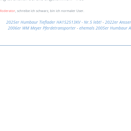
 Moderator
, schreibe ich schwarz, bin ich normaler User.
2025er Humbaur Tieflader HA152513KV - Nr.5 lebt!
-
2022er Anssem
2006er WM Meyer Pferdetransporter
-
ehemals 2005er Humbaur A