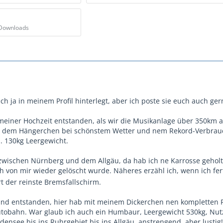
 Downloads
ich ja in meinem Profil hinterlegt, aber ich poste sie euch auch gern
h meiner Hochzeit entstanden, als wir die Musikanlage über 350km
t dem Hängerchen bei schönstem Wetter und nem Rekord-Verbrauch
a. 130kg Leergewicht.
 zwischen Nürnberg und dem Allgäu, da hab ich ne Karrosse geholt,
h von mir wieder gelöscht wurde. Näheres erzähl ich, wenn ich fer
t der reinste Bremsfallschirm.
mund entstanden, hier hab mit meinem Dickerchen nen kompletten 
utobahn. War glaub ich auch ein Humbaur, Leergewicht 530kg, Nut
ensee bis ins Ruhrgebiet bis ins Allgäu, anstrengend, aber lustig