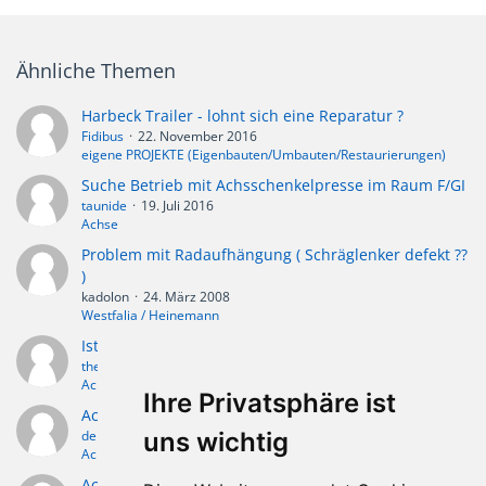
Ähnliche Themen
Harbeck Trailer - lohnt sich eine Reparatur ?
Fidibus
22. November 2016
eigene PROJEKTE (Eigenbauten/Umbauten/Restaurierungen)
Suche Betrieb mit Achsschenkelpresse im Raum F/GI
taunide
19. Juli 2016
Achse
Problem mit Radaufhängung ( Schräglenker defekt ??
)
kadolon
24. März 2008
Westfalia / Heinemann
Ist Peitzachse mit Knottachse kombinierbar?
thepotter
16. Juni 2012
Achse
Ihre Privatsphäre ist
Achse defekt?
uns wichtig
derdicke
13. Mai 2012
Achse
Achse defekt, Firma gibts nicht mehr, was tun? *bin