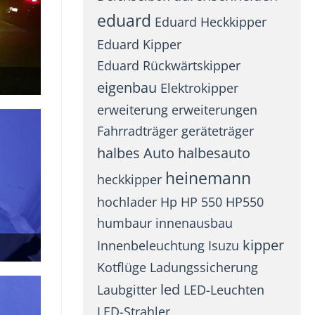
eduard
Eduard Heckkipper
Eduard Kipper
Eduard Rückwärtskipper
eigenbau
Elektrokipper
erweiterung
erweiterungen
Fahrradträger
geräteträger
halbes Auto
halbesauto
heinemann
heckkipper
hochlader
Hp
HP 550
HP550
humbaur
innenausbau
kipper
Innenbeleuchtung
Isuzu
Kotflüge
Ladungssicherung
led
Laubgitter
LED-Leuchten
LED-Strahler