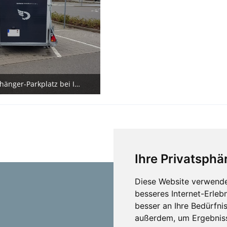
Auf dem Anhänger-Parkplatz bei IKEA
7. Februar 2020
Ihre Privatsphär
Diese Website verwende
besseres Internet-Erleb
besser an Ihre Bedürfni
außerdem, um Ergebniss