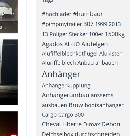
#humbaur
#hochlader
307
#pimpmytrailer
1999
2013
Gegen die Alleinhaltung von Anhängern
1500kg
13 Poliger Stecker
100er
Agados
Alufelgen
AL-KO
Alufiffelblechkotflügel
Alukisten
Aluriffelblech
Anbau
anbauen
Anhänger
Anhängerkupplung
Anhängerumbau
anssems
Bmw
ausbauen
bootsanhänger
Cargo
Cargo 300
Cheval Liberte
Debon
D-max
durchschneiden
Deichselbox