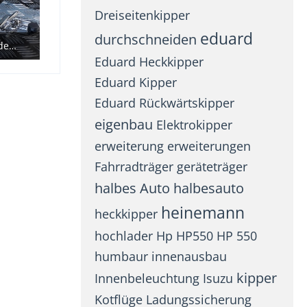
Dreiseitenkipper
eduard
durchschneiden
Eduard Rückwärtskipper Anbau der Stauboxen
Eduard Heckkipper
Eduard Kipper
Eduard Rückwärtskipper
eigenbau
Elektrokipper
erweiterung
erweiterungen
Fahrradträger
geräteträger
halbes Auto
halbesauto
heinemann
heckkipper
hochlader
Hp
HP550
HP 550
humbaur
innenausbau
kipper
Innenbeleuchtung
Isuzu
Kotflüge
Ladungssicherung