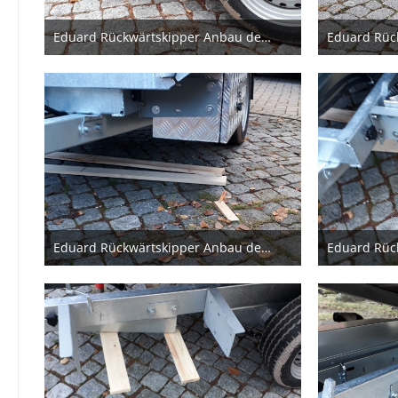
Eduard Rückwärtskipper Anbau der Stauboxen
20. Dezember 2020
20. De
Eduard Rückwärtskipper Anbau der Stauboxen
20. Dezember 2020
20. De