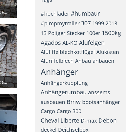
Eduard Rückwärtskipper Anbau der Stauboxen
#humbaur
#hochlader
307
#pimpmytrailer
1999
2013
1500kg
13 Poliger Stecker
100er
Agados
Alufelgen
AL-KO
Alufiffelblechkotflügel
Alukisten
Aluriffelblech
Anbau
anbauen
Anhänger
Eduard Rückwärtskipper Anbau der Stauboxen
Anhängerkupplung
Anhängerumbau
anssems
Bmw
ausbauen
bootsanhänger
Cargo
Cargo 300
Cheval Liberte
Debon
D-max
deckel
Deichselbox