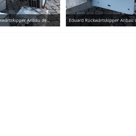
Eduard Rückwärtskipper Anbau der Stauboxen
zember 2020
20. Dezember 2020