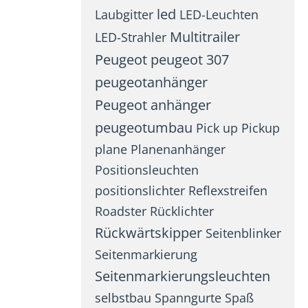
led
Laubgitter
LED-Leuchten
Multitrailer
LED-Strahler
Peugeot
peugeot 307
peugeotanhänger
Peugeot anhänger
peugeotumbau
Pick up
Pickup
plane
Planenanhänger
Positionsleuchten
positionslichter
Reflexstreifen
Roadster
Rücklichter
Rückwärtskipper
Seitenblinker
Seitenmarkierung
Seitenmarkierungsleuchten
selbstbau
Spanngurte
Spaß