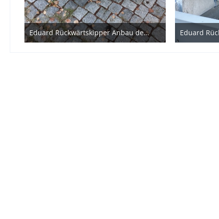
Eduard Rückwärtskipper Anbau der Stauboxen
20. Dezember 2020
20. De
1