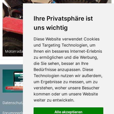
Ihre Privatsphäre ist
uns wichtig
Diese Website verwendet Cookies
und Targeting Technologien, um
Ihnen ein besseres Internet-Erlebnis
Motorradanhänger Eigenbau
31. Oktober 2019
zu ermöglichen und die Werbung,
die Sie sehen, besser an Ihre
Bedürfnisse anzupassen. Diese
Technologien nutzen wir außerdem,
um Ergebnisse zu messen, um zu
verstehen, woher unsere Besucher
kommen oder um unsere Website
weiter zu entwickeln.
Datenschutzerklärung
Nutzungsbedingungen
Alle akzeptieren
Forumregeln
Impressum