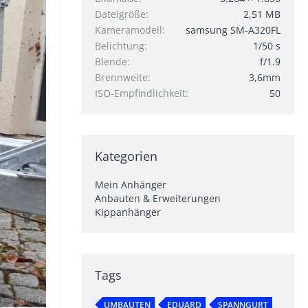
Dateigröße
2,51 MB
Kameramodell
samsung SM-A320FL
Belichtung
1/50 s
Blende
f/1.9
Brennweite
3,6mm
ISO-Empfindlichkeit
50
Kategorien
Mein Anhänger
Anbauten & Erweiterungen
Kippanhänger
Tags
UMBAUTEN
EDUARD
SPANNGURT