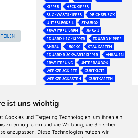
KIPPER
HECKKIPPER
RÜCKWÄRTSKIPPER
DEICHSELBOX
UNTERLEGKEIL
STAUBOX
ERWEITERUNGEN
UMBAU
TEILEN
EDUARD HECKKIPPER
EDUARD KIPPER
ANBAU
1500KG
STAUKASTEN
EDUARD RÜCKWÄRTSKIPPER
ANBAUEN
ERWEITERUNG
UNTERBAUBOX
WERKZEUGKISTE
GURTKISTE
WERKZEUGKASTEN
GURTKASTEN
SPANNGURTE
UNTERLEGKEILE
e ist uns wichtig
t Cookies und Targeting Technologien, um Ihnen ein
nis zu ermöglichen und die Werbung, die Sie sehen,
sse anzupassen. Diese Technologien nutzen wir