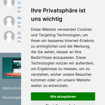
Trailer?
w124
26. Oktober 2010
Ihre Privatsphäre ist
Achse
uns wichtig
Peitz Achse absenkbar verbaut in Senkomat
aeng
3. Oktober 2010
Achse
Diese Website verwendet Cookies
Gibt es noch eine Peitz-Achse EBG 10U
und Targeting Technologien, um
atti
19. Januar 2009
Ihnen ein besseres Internet-Erlebnis
Achse
zu ermöglichen und die Werbung,
die Sie sehen, besser an Ihre
Bedürfnisse anzupassen. Diese
Technologien nutzen wir außerdem,
um Ergebnisse zu messen, um zu
verstehen, woher unsere Besucher
kommen oder um unsere Website
weiter zu entwickeln.
Datenschutzerklärung
Nutzungsbedingungen
Alle akzeptieren
Forumregeln
Impressum