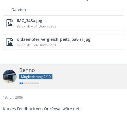
Dateien
IMG_343a.jpg
98,57 kB – 51 Downloads
x_daempfer_vergleich_peitz_pav-sr.jpg
17,85 kB – 24 Downloads
Benno
Mitgliedsrang 2/10
19. Juni 2006
Kurzes Feedback von OurRoyal wäre nett.