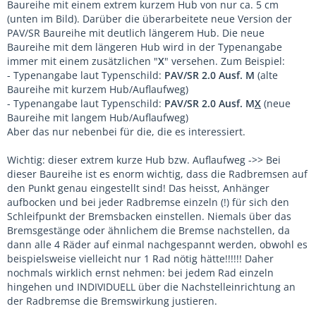
Baureihe mit einem extrem kurzem Hub von nur ca. 5 cm
(unten im Bild). Darüber die überarbeitete neue Version der
PAV/SR Baureihe mit deutlich längerem Hub. Die neue
Baureihe mit dem längeren Hub wird in der Typenangabe
immer mit einem zusätzlichen "
X
" versehen. Zum Beispiel:
- Typenangabe laut Typenschild:
PAV/SR 2.0 Ausf. M
(alte
Baureihe mit kurzem Hub/Auflaufweg)
- Typenangabe laut Typenschild:
PAV/SR 2.0 Ausf. M
X
(neue
Baureihe mit langem Hub/Auflaufweg)
Aber das nur nebenbei für die, die es interessiert.
Wichtig: dieser extrem kurze Hub bzw. Auflaufweg ->> Bei
dieser Baureihe ist es enorm wichtig, dass die Radbremsen auf
den Punkt genau eingestellt sind! Das heisst, Anhänger
aufbocken und bei jeder Radbremse einzeln (!) für sich den
Schleifpunkt der Bremsbacken einstellen. Niemals über das
Bremsgestänge oder ähnlichem die Bremse nachstellen, da
dann alle 4 Räder auf einmal nachgespannt werden, obwohl es
beispielsweise vielleicht nur 1 Rad nötig hätte!!!!!! Daher
nochmals wirklich ernst nehmen: bei jedem Rad einzeln
hingehen und INDIVIDUELL über die Nachstelleinrichtung an
der Radbremse die Bremswirkung justieren.