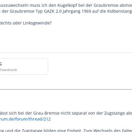
auszuwechseln muss ich den Kugelkopf bei der Graubremse abmon
ei der Graubremse Typ GAZK 2.0 Jahrgang 1969 auf die Kolbensta
Rechts oder Linksgewinde?
G
 Downloads
ässt sich bei der Grau-Bremse nicht separat von der Zugstange ab
orum.de/forum/thread/212
ng und die Zugstange bilden eine Einheit. Zum Wechseln des Fa