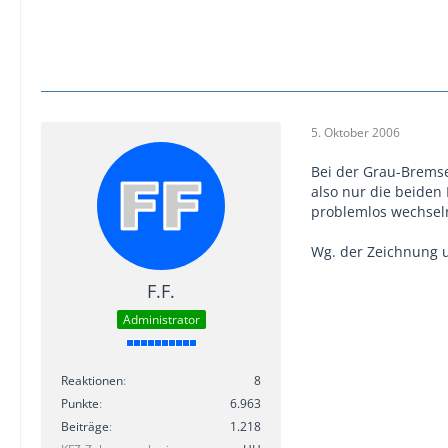
5. Oktober 2006
Bei der Grau-Bremse
also nur die beide
problemlos wechsel
Wg. der Zeichnung 
F.F.
Administrator
Reaktionen
8
Punkte
6.963
Beiträge
1.218