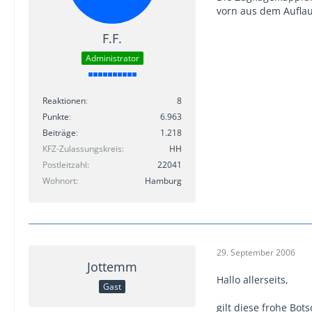
vorn aus dem Aufla
F.F.
Administrator
Reaktionen
8
Punkte
6.963
Beiträge
1.218
KFZ-Zulassungskreis
HH
Postleitzahl
22041
Wohnort
Hamburg
29. September 2006
Jottemm
Hallo allerseits,
Gast
gilt diese frohe Bo