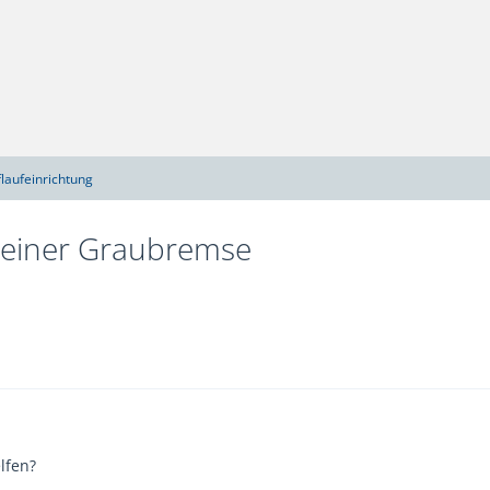
laufeinrichtung
i einer Graubremse
lfen?