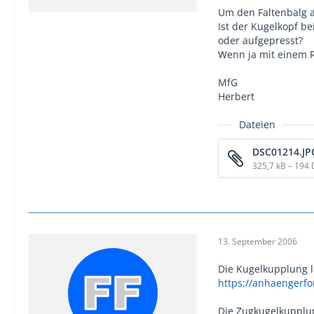
Um den Faltenbalg 
Ist der Kugelkopf b
oder aufgepresst?
Wenn ja mit einem 
MfG
Herbert
Dateien
DSC01214.JP
325,7 kB – 194
13. September 2006
Die Kugelkupplung l
https://anhaengerf
Die Zugkugelkupplu