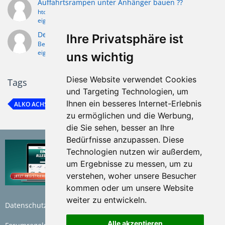
Auffahrtsrampen unter Anhänger bauen ??
htom
1. November 2016
eigene PROJEKTE (Eigenbauten/Umbauten/Restaurierungen)
Der nächste bitte: Golf 4 Anhänger
Ihre Privatsphäre ist
BennysAnhänger
17. März 2013
eigene PROJEKTE (Eigenbauten/Umbauten/Restaurierungen)
uns wichtig
Diese Website verwendet Cookies
Tags
und Targeting Technologien, um
Ihnen ein besseres Internet-Erlebnis
ALKO ACHSE
HUNDEANHÄNGER
zu ermöglichen und die Werbung,
die Sie sehen, besser an Ihre
Bedürfnisse anzupassen. Diese
Technologien nutzen wir außerdem,
um Ergebnisse zu messen, um zu
verstehen, woher unsere Besucher
kommen oder um unsere Website
weiter zu entwickeln.
Datenschutzerklärung
Nutzungsbedingungen
Alle akzeptieren