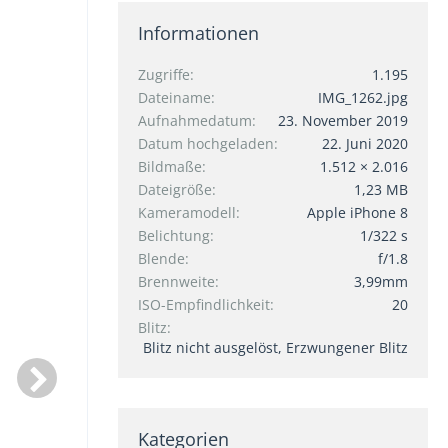
Informationen
Zugriffe
1.195
Dateiname
IMG_1262.jpg
Aufnahmedatum
23. November 2019
Datum hochgeladen
22. Juni 2020
Bildmaße
1.512 × 2.016
Dateigröße
1,23 MB
Kameramodell
Apple iPhone 8
Belichtung
1/322 s
Blende
f/1.8
Brennweite
3,99mm
ISO-Empfindlichkeit
20
Blitz
Blitz nicht ausgelöst, Erzwungener Blitz
Kategorien