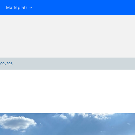
Marktplatz
00x206