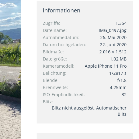
Informationen
Zugriffe
1.354
Dateiname
IMG_0497.jpg
Aufnahmedatum
26. Mai 2020
Datum hochgeladen
22. Juni 2020
Bildmaße
2.016 × 1.512
Dateigröße
1,02 MB
Kameramodell
Apple iPhone 11 Pro
Belichtung
1/2817 s
Blende
f/1.8
Brennweite
4,25mm
ISO-Empfindlichkeit
32
Blitz
Blitz nicht ausgelöst, Automatischer
Blitz