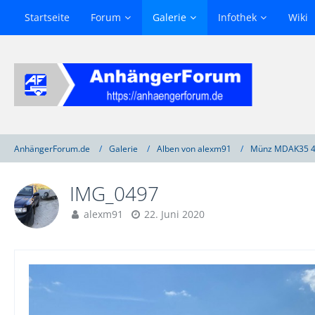
Startseite
Forum
Galerie
Infothek
Wiki
AnhängerForum.de
Galerie
Alben von alexm91
Münz MDAK35 4
IMG_0497
alexm91
22. Juni 2020