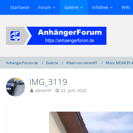
Startseite
Forum
Galerie
Infothek
Wiki
AnhängerForum.de
Galerie
Alben von alexm91
Münz MDAK35 4
IMG_3119
alexm91
22. Juni 2020