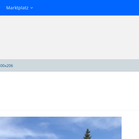
Marktplatz
00x206