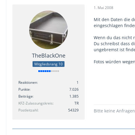
1. Mai 2008
Mit den Daten die d
eingeschlagen finde
Wenn du das nicht r
Du schreibst dass d
ungebremst ist find
TheBlackOne
Fotos würden wegen 
Mitgliedsrang 10
Reaktionen
1
Punkte
7.026
Beiträge
1.385
KFZ-Zulassungskreis
TR
Postleitzahl
54329
Bitte keine Anfrage