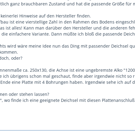
entlich ganz brauchbaren Zustand und hat die passende Größe für m
 keinerlei Hinweise auf den Hersteller finden.
bau ist eine vierstellige Zahl in den Rahmen des Bodens eingesch
as ist alles! Kann man darüber den Hersteller und die anderen f
 die einfachere Variante. Dann müßte ich bloß die passende Deic
ichts wird wäre meine Idee nun das Ding mit passender Deichsel 
ekommen.
 doch, oder?
Innenmaße ca. 250x130, die Achse ist eine ungebremste Alko "1200
 ich übrigens schon mal geschaut, finde aber irgendwie nicht so 
nde eine Platte mit 4 Bohrungen haben. Irgendwie sehe ich auf 
men oder stehen lassen?
wo finde ich eine geeignete Deichsel mit diesen Plattenanschluß 