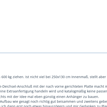
600 kg ziehen. Ist nicht viel bei 250x130 cm Innenmaß, stellt abe
e-Deichsel-Anschluß mit der nach vorne gerichteten Platte macht m
ine Extraanfertigung handeln wird und katalogmäßig keine passe
ichts mit der Idee mal eben günstig einen Anhänger zu bauen.
r Aufbau wie gesagt noch richtig gut beisammen und zweitens gebe i
 ich dann erst noch etwas hinauszögern und mir Gedanken zu Pla