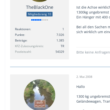
TheBlackOne
Ist die Achse wirkl
1300kg ungebremst 
Mitgliedsrang 10
Ein Hänger mit 400 
Bei all den Sachen 
Reaktionen
1
sich wirklich um ei
Punkte
7.026
Beiträge
1.385
KFZ-Zulassungskreis
TR
Postleitzahl
54329
Bitte keine Anfrage
2. Mai 2008
Hallo
1300 kg ungebremst 
Geländewagen, Tran