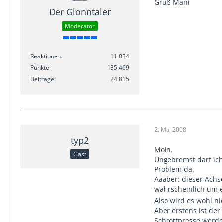
Gruß Mani
Der Glonntaler
Moderator
Reaktionen
11.034
Punkte
135.469
Beiträge
24.815
2. Mai 2008
typ2
Moin.
Gast
Ungebremst darf ich 
Problem da.
Aaaber: dieser Achs
wahrscheinlich um e
Also wird es wohl n
Aber erstens ist de
Schrottpresse werde