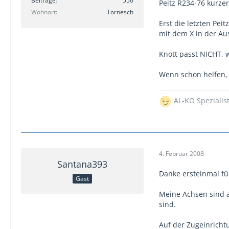
Beiträge
556
Peitz R234-76 kurzer
Wohnort
Tornesch
Erst die letzten Pe
mit dem X in der Au
Knott passt NICHT,
Wenn schon helfen, d
AL-KO Spezialis
4. Februar 2008
Santana393
Danke ersteinmal fü
Gast
Meine Achsen sind a
sind.
Auf der Zugeinricht