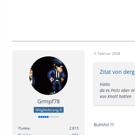
3. Februar 2008
Zitat von derg
Hallo
da es Peitz aber n
von Knott hatten
Grmpf78
Mitgliedsrang 8
Bullshit !!!
Punkte
2.815