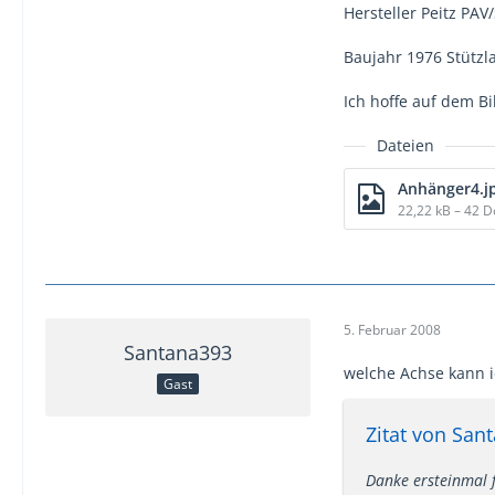
Hersteller Peitz PAV/
Baujahr 1976 Stützl
Ich hoffe auf dem 
Dateien
Anhänger4.j
22,22 kB – 42 
5. Februar 2008
Santana393
welche Achse kann 
Gast
Zitat von San
Danke ersteinmal 