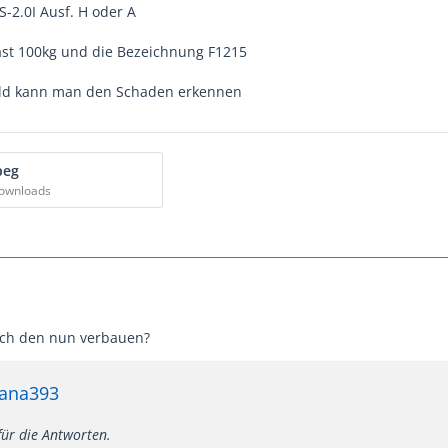
S-2.0I Ausf. H oder A
ast 100kg und die Bezeichnung F1215
Bild kann man den Schaden erkennen
peg
Downloads
ich den nun verbauen?
tana393
für die Antworten.