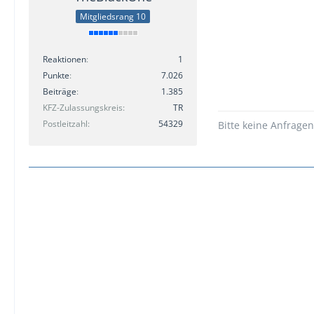
Mitgliedsrang 10
Reaktionen
1
Punkte
7.026
Beiträge
1.385
KFZ-Zulassungskreis
TR
Postleitzahl
54329
Bitte keine Anfrage