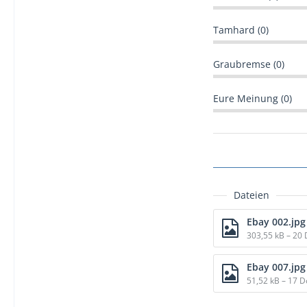
Tamhard (0)
Graubremse (0)
Eure Meinung (0)
Dateien
Ebay 002.jpg
303,55 kB – 20
Ebay 007.jpg
51,52 kB – 17 