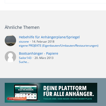
Ähnliche Themen
Hebehilfe für Anhängerplane/Spriegel
xiszone
14. Februar 2018
eigene PROJEKTE (Eigenbauten/Umbauten/Restaurierungen)
Bootsanhänger - Papiere
Sailor143
20. März 2013
Suche...