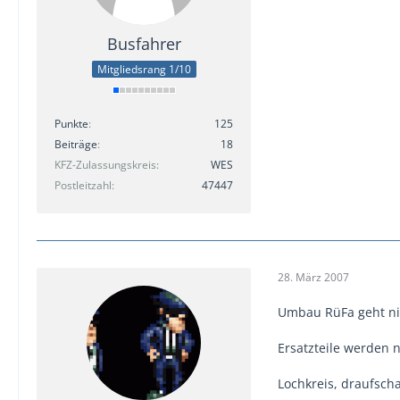
Busfahrer
Mitgliedsrang 1/10
Punkte
125
Beiträge
18
KFZ-Zulassungskreis
WES
Postleitzahl
47447
28. März 2007
Umbau RüFa geht ni
Ersatzteile werden n
Lochkreis, draufsch