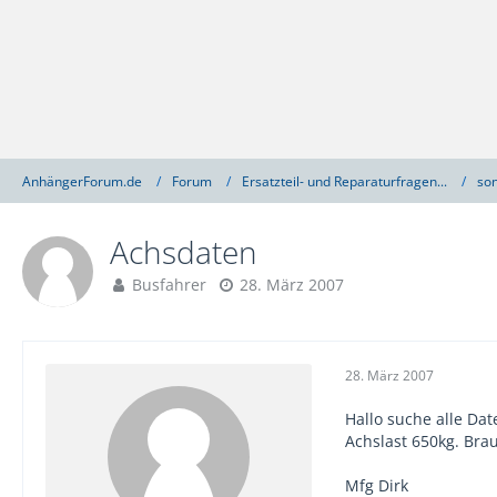
AnhängerForum.de
Forum
Ersatzteil- und Reparaturfragen...
son
Achsdaten
Busfahrer
28. März 2007
28. März 2007
Hallo suche alle Dat
Achslast 650kg. Bra
Mfg Dirk