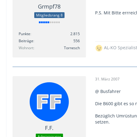
Grmpf78
P.S. Mit Bitte errre
Mitgliedsrang 8
Punkte
2.815
Beiträge
556
AL-KO Spezialis
Wohnort
Tornesch
31. März 2007
@ Busfahrer
Die B600 gibt es so 
Bezüglich Umrüstung
setzen.
F.F.
Administrator