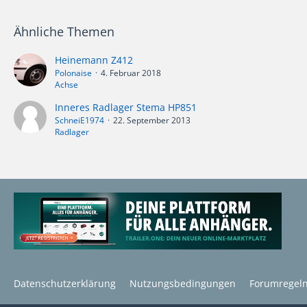
Ähnliche Themen
Heinemann Z412
Polonaise
4. Februar 2018
Achse
Inneres Radlager Stema HP851
SchneiE1974
22. September 2013
Radlager
Datenschutzerklärung
Nutzungsbedingungen
Forumregel