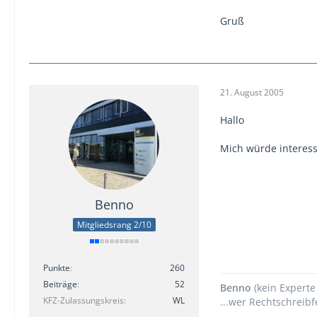
Gruß
21. August 2005
Hallo
Mich würde interessi
Benno
Mitgliedsrang 2/10
Punkte
260
Beiträge
52
Benno
(kein Experte
KFZ-Zulassungskreis
WL
...wer Rechtschreibfe