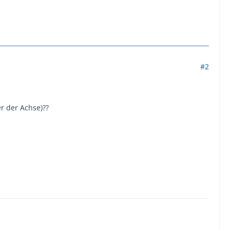
#2
r der Achse)??