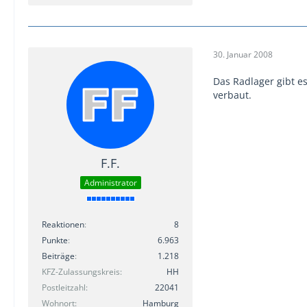
30. Januar 2008
Das Radlager gibt 
verbaut.
F.F.
Administrator
Reaktionen
8
Punkte
6.963
Beiträge
1.218
KFZ-Zulassungskreis
HH
Postleitzahl
22041
Wohnort
Hamburg