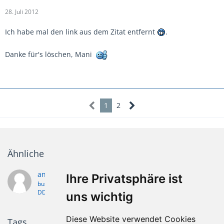
28. Juli 2012
Ich habe mal den link aus dem Zitat entfernt
.
Danke für's löschen, Mani
1
2
Ähnliche Themen
anschlußplan für ddr anhängerstecker
Ihre Privatsphäre ist
busch
26. Dezember 2012
DDR-Anhänger und DDR-Wohnwagen
uns wichtig
Diese Website verwendet Cookies
Tags