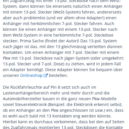
ein Zugfahrzeug mit einer 13-pol. Steckdose nach dem WeSt-
System, dann können Sie einerseits natürlich einen Anhänger
mit einem 13-pol. Stecker (WeSt-System) fahren, andererseits
aber auch problemlos (und vor allem ohne Adapter!) einen
Anhänger mit herkömmlichen 7-pol. Stecker fahren. Auch
können Sie einen Anhänger mit einem 13-pol. Stecker nach
dem WeSt-System in eine herkömmliche 7-pol. Steckdose
stecken. Prima Sache (findet der Autor)! Das 13-pol. System
nach Jäger ist das, mit den 13 gleichmässig verteilten dünnen
Kontakten. Um einen Anhänger mit 7-pol. Stecker mit einem
Pkw mit 13-pol. Steckdose nach Jäger-System (oder umgekehrt:
13-pol. Stecker und 7-pol. Dose) zu ziehen, wird in jedem Fall
ein Adapter benötigt. Diese Adapter können Sie bequem über
unseren
Onlineshop
bestellen.
Die Rückfahrleuchte auf Pin 8 setzt sich auch im
Lastenanhängerbereich mehr und mehr durch und die
Automobilhersteller bauen in die ganz neuen Pkw-Modelle
soviel Steuerelektronik (Beispiel: die Elektronik erkennt selbst,
ob ein Anhänger an den Pkw angeschlossen ist usw.) ein, dass
es wohl auch bald mit 13 Kontakten eng werden könnte.
Hierbei kann es durchaus vorkommen, dass bei den auf Seiten
des Zugfahrzeugs montierten 13-pol. Steckdosen die Kontakte