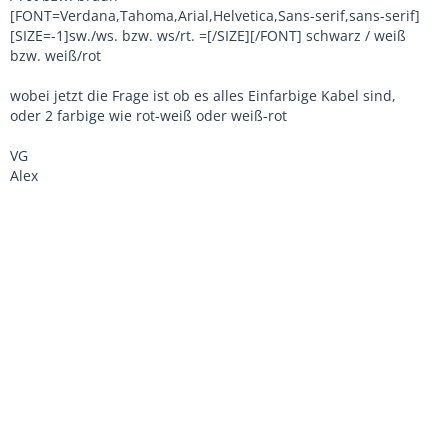
[FONT=Verdana,Tahoma,Arial,Helvetica,Sans-serif,sans-serif]
[SIZE=-1]sw./ws. bzw. ws/rt. =[/SIZE][/FONT] schwarz / weiß
bzw. weiß/rot
wobei jetzt die Frage ist ob es alles Einfarbige Kabel sind,
oder 2 farbige wie rot-weiß oder weiß-rot
VG
Alex