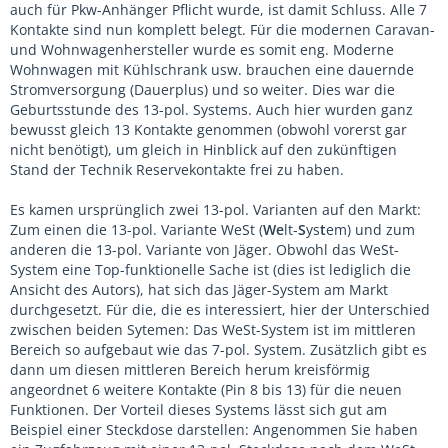
auch für Pkw-Anhänger Pflicht wurde, ist damit Schluss. Alle 7
Kontakte sind nun komplett belegt. Für die modernen Caravan-
und Wohnwagenhersteller wurde es somit eng. Moderne
Wohnwagen mit Kühlschrank usw. brauchen eine dauernde
Stromversorgung (Dauerplus) und so weiter. Dies war die
Geburtsstunde des 13-pol. Systems. Auch hier wurden ganz
bewusst gleich 13 Kontakte genommen (obwohl vorerst gar
nicht benötigt), um gleich in Hinblick auf den zukünftigen
Stand der Technik Reservekontakte frei zu haben.
Es kamen ursprünglich zwei 13-pol. Varianten auf den Markt:
Zum einen die 13-pol. Variante WeSt (
We
lt-
S
ys
t
em) und zum
anderen die 13-pol. Variante von Jäger. Obwohl das WeSt-
System eine Top-funktionelle Sache ist (dies ist lediglich die
Ansicht des Autors), hat sich das Jäger-System am Markt
durchgesetzt. Für die, die es interessiert, hier der Unterschied
zwischen beiden Sytemen: Das WeSt-System ist im mittleren
Bereich so aufgebaut wie das 7-pol. System. Zusätzlich gibt es
dann um diesen mittleren Bereich herum kreisförmig
angeordnet 6 weitere Kontakte (Pin 8 bis 13) für die neuen
Funktionen. Der Vorteil dieses Systems lässt sich gut am
Beispiel einer Steckdose darstellen: Angenommen Sie haben