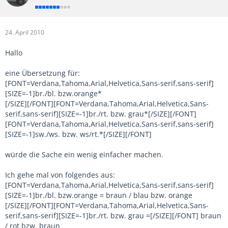
24. April 2010
Hallo
eine Übersetzung für:
[FONT=Verdana,Tahoma,Arial,Helvetica,Sans-serif,sans-serif]
[SIZE=-1]br./bl. bzw.orange*
[/SIZE][/FONT][FONT=Verdana,Tahoma,Arial,Helvetica,Sans-
serif,sans-serif][SIZE=-1]br./rt. bzw. grau*[/SIZE][/FONT]
[FONT=Verdana,Tahoma,Arial,Helvetica,Sans-serif,sans-serif]
[SIZE=-1]sw./ws. bzw. ws/rt.*[/SIZE][/FONT]
würde die Sache ein wenig einfacher machen.
Ich gehe mal von folgendes aus:
[FONT=Verdana,Tahoma,Arial,Helvetica,Sans-serif,sans-serif]
[SIZE=-1]br./bl. bzw.orange = braun / blau bzw. orange
[/SIZE][/FONT][FONT=Verdana,Tahoma,Arial,Helvetica,Sans-
serif,sans-serif][SIZE=-1]br./rt. bzw. grau =[/SIZE][/FONT] braun
/ rot bzw. braun