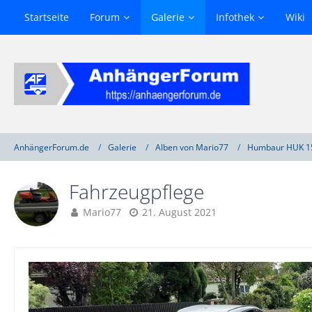
Startseite
Forum
Galerie
Infothek
Wiki
AnhängerForum.de
Galerie
Alben von Mario77
Humbaur HUK 1
Fahrzeugpflege
Mario77
21. August 2021