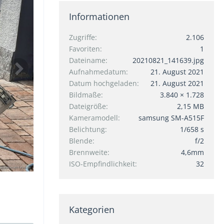
Informationen
Zugriffe
2.106
Favoriten
1
Dateiname
20210821_141639.jpg
Aufnahmedatum
21. August 2021
Datum hochgeladen
21. August 2021
Bildmaße
3.840 × 1.728
Dateigröße
2,15 MB
Kameramodell
samsung SM-A515F
Belichtung
1/658 s
Blende
f/2
Brennweite
4,6mm
ISO-Empfindlichkeit
32
Kategorien