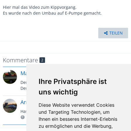
Hier mal das Video zum Kippvorgang.
Es wurde nach den Umbau auf E-Pumpe gemacht.
TEILEN
Kommentare
2
Mario77
Autor
31. Januar 2021
Ihre Privatsphäre ist
Der ist da noch neu 😁
Der ist aber trotzdem immer sauber 🤣
uns wichtig
Arnech8788
31. Januar 2021
Diese Website verwendet Cookies
Hast du den handgewaschen? Da ist ja nirgends Dreck
und Targeting Technologien, um
😅
Ihnen ein besseres Internet-Erlebnis
zu ermöglichen und die Werbung,