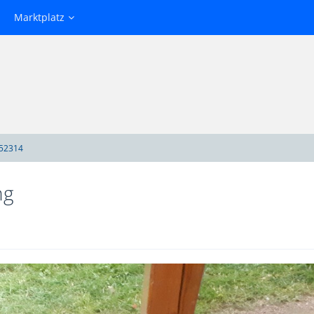
Marktplatz
52314
ng