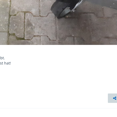
bt.
st hat!