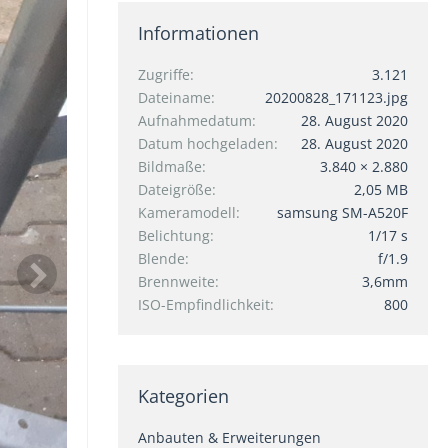
Informationen
Zugriffe
3.121
Dateiname
20200828_171123.jpg
Aufnahmedatum
28. August 2020
Datum hochgeladen
28. August 2020
Bildmaße
3.840 × 2.880
Dateigröße
2,05 MB
Kameramodell
samsung SM-A520F
Belichtung
1/17 s
Blende
f/1.9
Brennweite
3,6mm
ISO-Empfindlichkeit
800
Kategorien
Anbauten & Erweiterungen