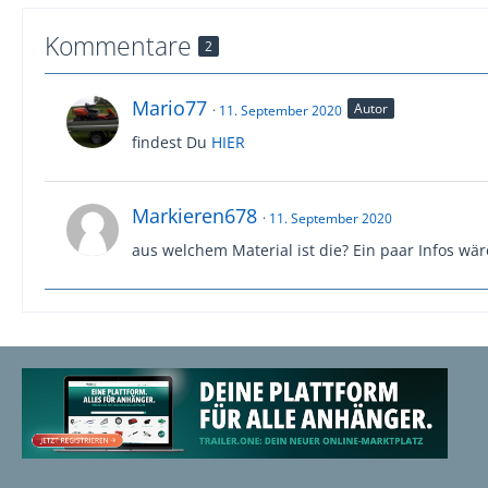
Kommentare
2
Mario77
Autor
11. September 2020
findest Du
HIER
Markieren678
11. September 2020
aus welchem Material ist die? Ein paar Infos wär