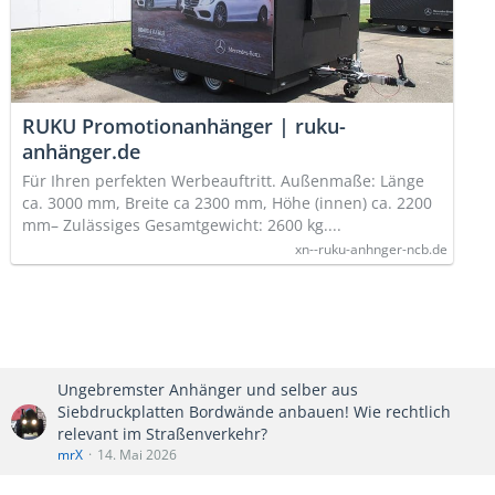
RUKU Promotionanhänger | ruku-
anhänger.de
Für Ihren perfekten Werbeauftritt. Außenmaße: Länge
ca. 3000 mm, Breite ca 2300 mm, Höhe (innen) ca. 2200
mm– Zulässiges Gesamtgewicht: 2600 kg....
xn--ruku-anhnger-ncb.de
Ungebremster Anhänger und selber aus
Siebdruckplatten Bordwände anbauen! Wie rechtlich
relevant im Straßenverkehr?
mrX
14. Mai 2026