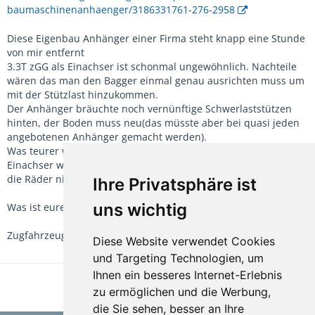
baumaschinenanhaenger/3186331761-276-2958
Diese Eigenbau Anhänger einer Firma steht knapp eine Stunde
von mir entfernt
3.3T zGG als Einachser ist schonmal ungewöhnlich. Nachteile
wären das man den Bagger einmal genau ausrichten muss um
mit der Stützlast hinzukommen.
Der Anhänger bräuchte noch vernünftige Schwerlaststützen
hinten, der Boden muss neu(das müsste aber bei quasi jeden
angebotenen Anhänger gemacht werden).
Was teurer werden könnte wären neue Reifen.
Einachser wäre aber schön weil beim engeren Kurven fahren
die Räder nicht so stark belastet werden wie beim Tandem
Ihre Privatsphäre ist
uns wichtig
Was ist eure Meinung zu den Anhänger?
Zugfahrzeug wäre ein Sprinter mit 2,8T Anhängelast
Diese Website verwendet Cookies
und Targeting Technologien, um
Ihnen ein besseres Internet-Erlebnis
1
2
3
zu ermöglichen und die Werbung,
die Sie sehen, besser an Ihre