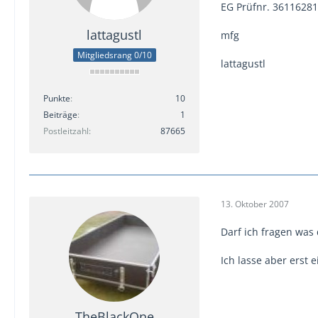
EG Prüfnr. 36116281
lattagustl
mfg
Mitgliedsrang 0/10
lattagustl
Punkte
10
Beiträge
1
Postleitzahl
87665
13. Oktober 2007
Darf ich fragen was
Ich lasse aber erst 
TheBlackOne