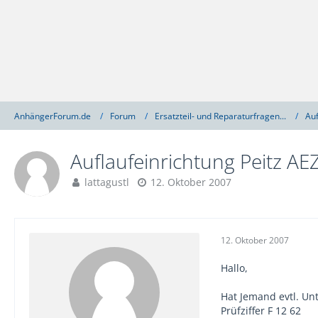
AnhängerForum.de
Forum
Ersatzteil- und Reparaturfragen...
Auf
Auflaufeinrichtung Peitz AEZ
lattagustl
12. Oktober 2007
12. Oktober 2007
Hallo,
Hat Jemand evtl. Un
Prüfziffer F 12 62