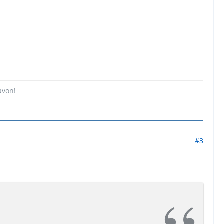
avon!
#3