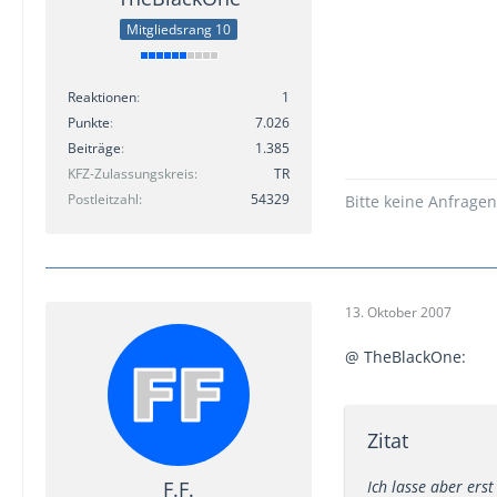
Mitgliedsrang 10
Reaktionen
1
Punkte
7.026
Beiträge
1.385
KFZ-Zulassungskreis
TR
Postleitzahl
54329
Bitte keine Anfrage
13. Oktober 2007
@ TheBlackOne:
Zitat
F.F.
Ich lasse aber ers