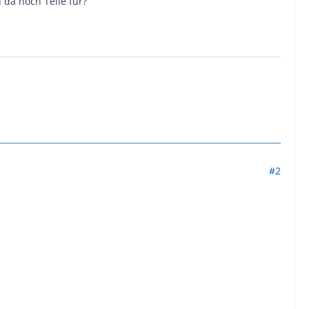
 da noch Teile für?
#2