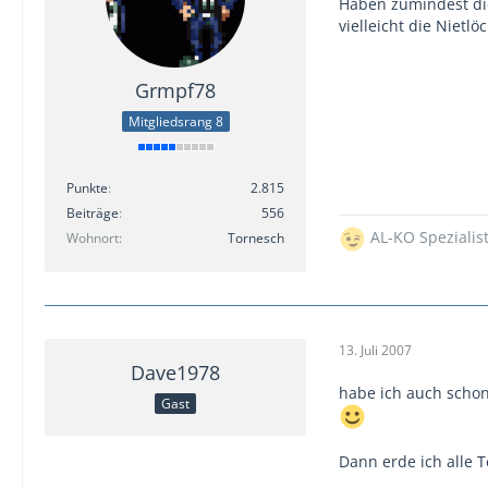
Haben zumindest di
vielleicht die Nietl
Grmpf78
Mitgliedsrang 8
Punkte
2.815
Beiträge
556
AL-KO Spezialis
Wohnort
Tornesch
13. Juli 2007
Dave1978
habe ich auch schon
Gast
Dann erde ich alle T