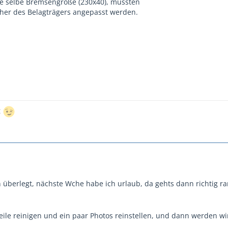
e selbe Bremsengröße (230x40), müssten
öcher des Belagträgers angepasst werden.
t
 überlegt, nächste Wche habe ich urlaub, da gehts dann richtig r
eile reinigen und ein paar Photos reinstellen, und dann werden wir