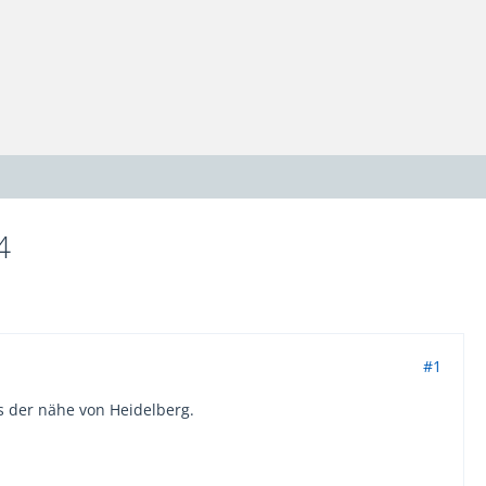
4
#1
s der nähe von Heidelberg.