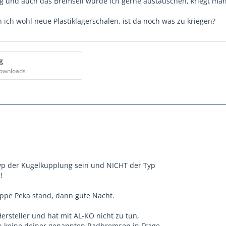
tig und auch das Bremseil würde ich gerne austauschen, kriegt man
 ich wohl neue Plastiklagerschalen, ist da noch was zu kriegen?
g
Downloads
yp der Kugelkupplung sein und NICHT der Typ
!
ppe Peka stand, dann gute Nacht.
 Hersteller und hat mit AL-KO nicht zu tun,
keine deiner genannten Radbremsen in Frage.