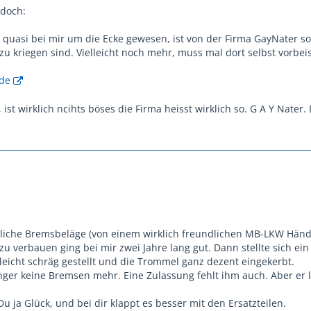
edoch:
ja quasi bei mir um die Ecke gewesen, ist von der Firma GayNater 
zu kriegen sind. Vielleicht noch mehr, muss mal dort selbst vorbe
de
ist wirklich ncihts böses die Firma heisst wirklich so. G A Y Nater.
liche Bremsbeläge (von einem wirklich freundlichen MB-LKW Händle
zu verbauen ging bei mir zwei Jahre lang gut. Dann stellte sich ei
 leicht schräg gestellt und die Trommel ganz dezent eingekerbt.
ger keine Bremsen mehr. Eine Zulassung fehlt ihm auch. Aber er l
 Du ja Glück, und bei dir klappt es besser mit den Ersatzteilen.