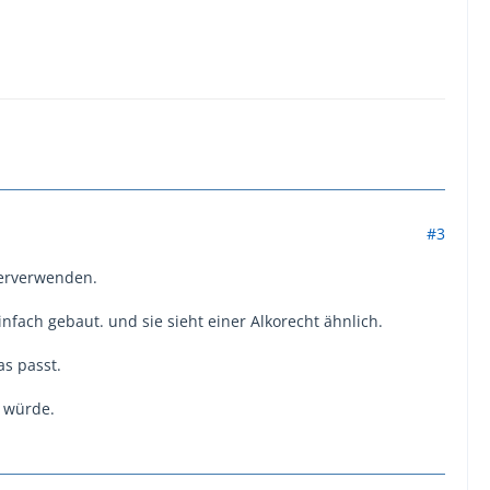
#3
terverwenden.
fach gebaut. und sie sieht einer Alkorecht ähnlich.
s passt.
n würde.