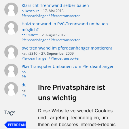
Klarsicht-Trennwand selber bauen
hilkeschulz
17. Mai 2013
Pferdeanhänger / Pferdetransporter
Holztrennwand in PVC-Trennwand umbauen
möglich?
**Steffi**
2. August 2012
Pferdeanhänger / Pferdetransporter
pvc trennwand im pferdeanhänger montieren!
kathi2310
27. September 2009
Pferdeanhänger / Pferdetransporter
Pkw Transpoter Umbauen zum Pferdeanhänger
hobby560
11. Juli 2010
Pferdeanhänger / Pferdetransporter
durchsichte Trennwand
Ihre Privatsphäre ist
kathi2310
23. September 2009
Pferdeanhänger / Pferdetransporter
uns wichtig
Diese Website verwendet Cookies
Tags
und Targeting Technologien, um
Ihnen ein besseres Internet-Erlebnis
PFERDEANHÄNGER