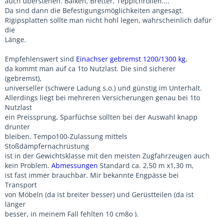
auch überstehen. Balken, Bretter, Teppichrollen....
Da sind dann die Befestigungsmöglichkeiten angesagt.
Rigipsplatten sollte man nicht hohl legen, wahrscheinlich dafür
die
Länge.
Empfehlenswert sind
Einachser gebremst 1200/1300 kg
,
da kommt man auf ca 1to Nutzlast. Die sind sicherer
(gebremst),
universeller (schwere Ladung s.o.) und günstig im Unterhalt.
Allerdings liegt bei mehreren Versicherungen genau bei 1to
Nutzlast
ein Preissprung, Sparfüchse sollten bei der Auswahl knapp
drunter
bleiben. Tempo100-Zulassung mittels
Stoßdämpfernachrüstung
ist in der Gewichtsklasse mit den meisten Zugfahrzeugen auch
kein Problem.
Abmessungen
Standard ca. 2,50 m x1,30 m,
ist fast immer brauchbar. Mir bekannte Engpässe bei
Transport
von Möbeln (da ist breiter besser) und Gerüstteilen (da ist
länger
besser, in meinem Fall fehlten 10 cm8o ).