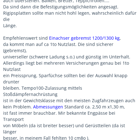
auch überstehen. Balken, Bretter, Teppichrollen....
Da sind dann die Befestigungsmöglichkeiten angesagt.
Rigipsplatten sollte man nicht hohl legen, wahrscheinlich dafür
die
Länge.
Empfehlenswert sind
Einachser gebremst 1200/1300 kg
,
da kommt man auf ca 1to Nutzlast. Die sind sicherer
(gebremst),
universeller (schwere Ladung s.o.) und günstig im Unterhalt.
Allerdings liegt bei mehreren Versicherungen genau bei 1to
Nutzlast
ein Preissprung, Sparfüchse sollten bei der Auswahl knapp
drunter
bleiben. Tempo100-Zulassung mittels
Stoßdämpfernachrüstung
ist in der Gewichtsklasse mit den meisten Zugfahrzeugen auch
kein Problem.
Abmessungen
Standard ca. 2,50 m x1,30 m,
ist fast immer brauchbar. Mir bekannte Engpässe bei
Transport
von Möbeln (da ist breiter besser) und Gerüstteilen (da ist
länger
besser, in meinem Fall fehlten 10 cm8o ).