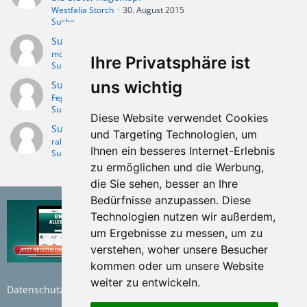
Westfalia Storch
30. August 2015
Suche...
Suche Anhänger mit höhenverstellbarer Deichsel
möp
27. November 2014
Ihre Privatsphäre ist
Suche...
uns wichtig
Suche Elektro-Adapter Pkw -> Lkw
Feger
30. Juni 2014
Suche...
Diese Website verwendet Cookies
Suche absenkbaren Anhänger bis ca. 3000 EUR
und Targeting Technologien, um
ral110
13. Oktober 2011
Ihnen ein besseres Internet-Erlebnis
Suche...
zu ermöglichen und die Werbung,
die Sie sehen, besser an Ihre
Bedürfnisse anzupassen. Diese
Technologien nutzen wir außerdem,
um Ergebnisse zu messen, um zu
verstehen, woher unsere Besucher
kommen oder um unsere Website
weiter zu entwickeln.
Datenschutzerklärung
Nutzungsbedingungen