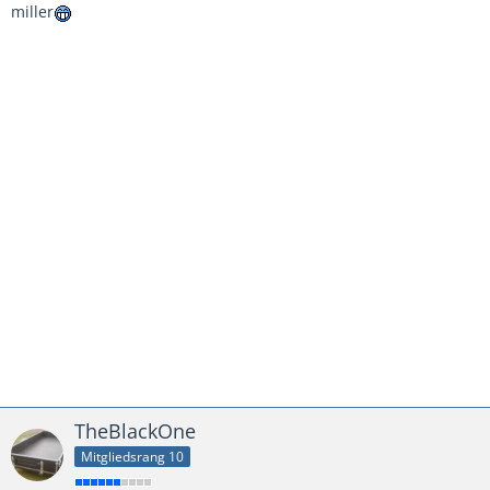
miller
TheBlackOne
Mitgliedsrang 10