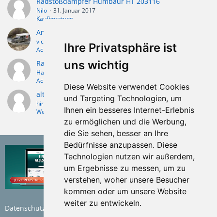
Radstoßdämpfer Humbaur HT 203116
Nilo
31. Januar 2017
Kaufberatung
Anhänger mit Radstoßdämpfer nachrusten, TÜV ?
victor
2. März 2013
Ihre Privatsphäre ist
Achse
uns wichtig
Radstoßdämpfer
Harald
29. Februar 2012
Achse
Diese Website verwendet Cookies
alte Westfalia-Achse und alte Grümerzugdeichsel
und Targeting Technologien, um
hiroshima
13. März 2009
Ihnen ein besseres Internet-Erlebnis
Westfalia / Heinemann
zu ermöglichen und die Werbung,
die Sie sehen, besser an Ihre
Bedürfnisse anzupassen. Diese
Technologien nutzen wir außerdem,
um Ergebnisse zu messen, um zu
verstehen, woher unsere Besucher
kommen oder um unsere Website
weiter zu entwickeln.
Datenschutzerklärung
Nutzungsbedingungen