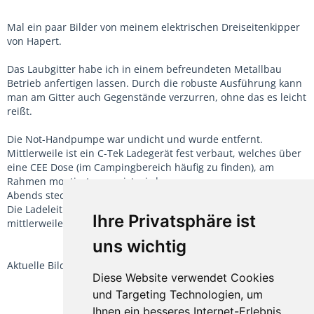
Mal ein paar Bilder von meinem elektrischen Dreiseitenkipper
von Hapert.
Das Laubgitter habe ich in einem befreundeten Metallbau
Betrieb anfertigen lassen. Durch die robuste Ausführung kann
man am Gitter auch Gegenstände verzurren, ohne das es leicht
reißt.
Die Not-Handpumpe war undicht und wurde entfernt.
Mittlerweile ist ein C-Tek Ladegerät fest verbaut, welches über
eine CEE Dose (im Campingbereich häufig zu finden), am
Rahmen montiert, gespeist wird.
Abends stecker rein, und das wars.
Die Ladeleitung über die 13 polige Dose ist ebenfalls
Ihre Privatsphäre ist
mittlerweile angeschlossen.
uns wichtig
Aktuelle Bilder folgen in etwa 2 Wochen nach meinem Urlaub.
Diese Website verwendet Cookies
und Targeting Technologien, um
Ihnen ein besseres Internet-Erlebnis
TEILEN