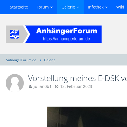
Startseite
Forum
Galerie
Infothek
Wiki
AnhängerForum.de
Galerie
Vorstellung meines E-DSK v
julian0b1
13. Februar 2023