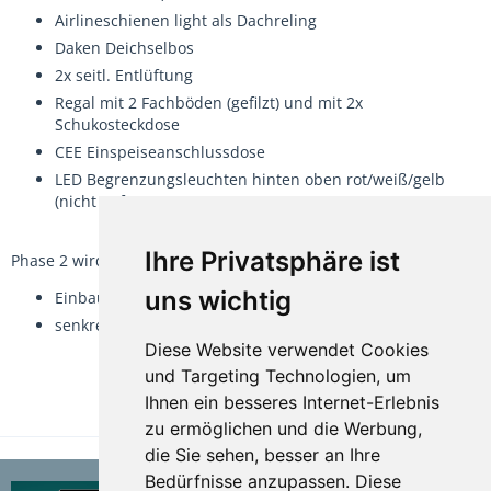
Airlineschienen light als Dachreling
Daken Deichselbos
2x seitl. Entlüftung
Regal mit 2 Fachböden (gefilzt) und mit 2x
Schukosteckdose
CEE Einspeiseanschlussdose
LED Begrenzungsleuchten hinten oben rot/weiß/gelb
(nicht auf Fotos)
Ihre Privatsphäre ist
Phase 2 wird dann
uns wichtig
Einbau Fenster und mobile Staukästen als Sitzfläche
senkrechte Verstärkung für Montage Dachzelt
Diese Website verwendet Cookies
und Targeting Technologien, um
Ihnen ein besseres Internet-Erlebnis
TEILEN
zu ermöglichen und die Werbung,
die Sie sehen, besser an Ihre
Bedürfnisse anzupassen. Diese