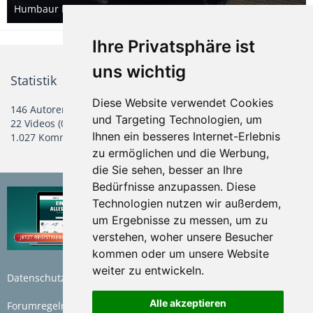
Humbaur Kofferanhänger 1. Ausbauphase
30. September 2022
Ihre Privatsphäre ist
uns wichtig
Statistik
Diese Website verwendet Cookies
146 Autoren
155 Alben
2.473 Bilder (0,79 Bilder pro Tag)
und Targeting Technologien, um
22 Videos (0,01 Videos pro Tag)
3,6 GB Gesamtgröße
Ihnen ein besseres Internet-Erlebnis
1.027 Kommentare
zu ermöglichen und die Werbung,
die Sie sehen, besser an Ihre
Bedürfnisse anzupassen. Diese
Technologien nutzen wir außerdem,
um Ergebnisse zu messen, um zu
verstehen, woher unsere Besucher
kommen oder um unsere Website
weiter zu entwickeln.
Datenschutzerklärung
Nutzungsbedingungen
Alle akzeptieren
Forumregeln
Impressum