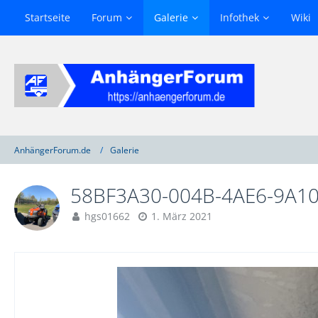
Startseite
Forum
Galerie
Infothek
Wiki
AnhängerForum.de
Galerie
58BF3A30-004B-4AE6-9A1
hgs01662
1. März 2021