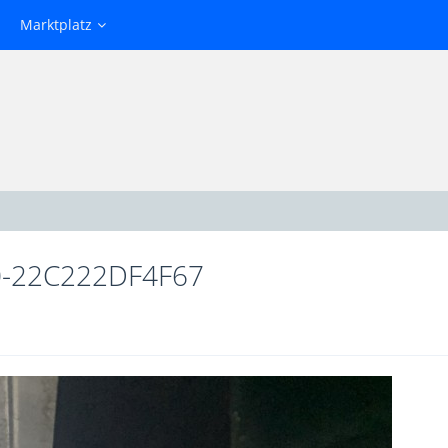
Marktplatz
0-22C222DF4F67