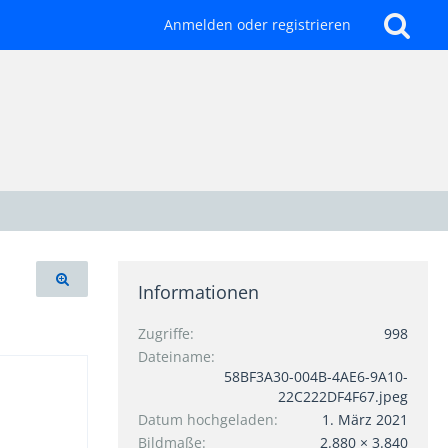
Anmelden oder registrieren
Informationen
Zugriffe
998
Dateiname
58BF3A30-004B-4AE6-9A10-
22C222DF4F67.jpeg
Datum hochgeladen
1. März 2021
Bildmaße
2.880 × 3.840