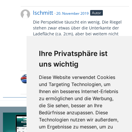
lschmitt
Autor
20. November 2019
Die Perspektive täuscht ein wenig. Die Riegel
stehen zwar etwas über die Unterkante der
Ladefläche (ca. 2cm), aber bei weitem nicht
soviel wie das Bild erahnen lässt. Der
Beleuchtungsträger sitzt ziemlich weit
eingerückt unter der Ladefläche (ca. 10cm) und
Ihre Privatsphäre ist
ist somit sehr gut vor Beschädigung beim
uns wichtig
Kippen geschützt.
Jay
Diese Website verwendet Cookies
21. November 2019
und Targeting Technologien, um
Danke für die Aufklärung!
Ihnen ein besseres Internet-Erlebnis
zu ermöglichen und die Werbung,
die Sie sehen, besser an Ihre
Bedürfnisse anzupassen. Diese
Technologien nutzen wir außerdem,
um Ergebnisse zu messen, um zu