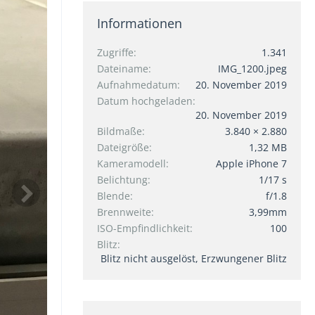
Informationen
Zugriffe
1.341
Dateiname
IMG_1200.jpeg
Aufnahmedatum
20. November 2019
Datum hochgeladen
20. November 2019
Bildmaße
3.840 × 2.880
Dateigröße
1,32 MB
Kameramodell
Apple iPhone 7
Belichtung
1/17 s
Blende
f/1.8
Brennweite
3,99mm
ISO-Empfindlichkeit
100
Blitz
Blitz nicht ausgelöst, Erzwungener Blitz