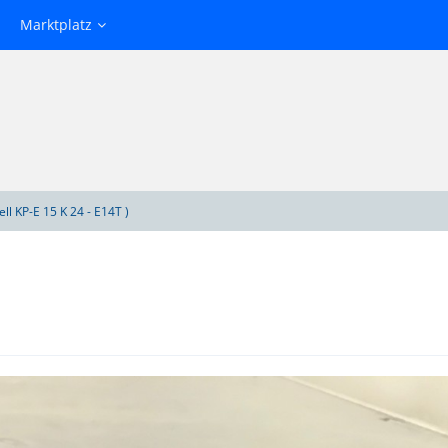
Marktplatz
ll KP-E 15 K 24 - E14T )