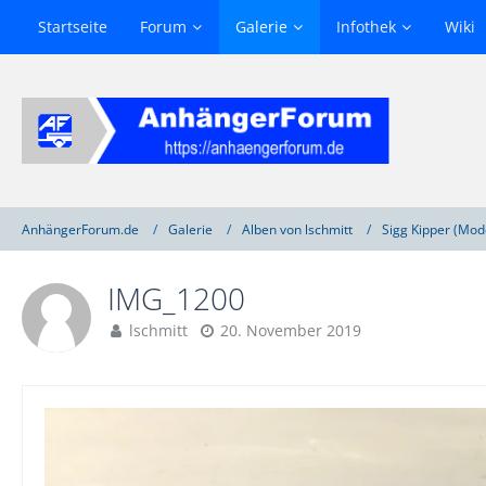
Startseite
Forum
Galerie
Infothek
Wiki
AnhängerForum.de
Galerie
Alben von lschmitt
Sigg Kipper (Mode
IMG_1200
lschmitt
20. November 2019