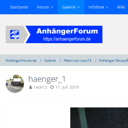
Startseite
Forum
Galerie
Infothek
Wiki
AnhängerForum.de
Galerie
Alben von race13
Anhänger Neuauf
haenger_1
race13
11. Juli 2019