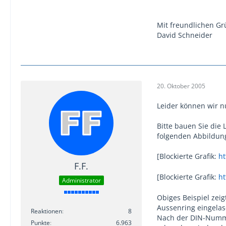
Mit freundlichen Gr
David Schneider
20. Oktober 2005
Leider können wir n
Bitte bauen Sie die
folgenden Abbildun
[Blockierte Grafik:
ht
F.F.
[Blockierte Grafik:
ht
Administrator
Obiges Beispiel zei
Aussenring eingelas
Reaktionen
8
Nach der DIN-Numme
Punkte
6.963