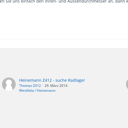
en Sie uns einfach den Innen- und Aussendurchmesser an, dann k
Heinemann Z412 - suche Radlager
Thomas Z412
29. März 2014
Westfalia / Heinemann