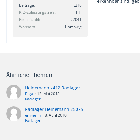
erkennbar sind, geb
Beiträge
1.218
KFZ-Zulassungskreis
HH
Postleitzahl
22041
Wohnort
Hamburg
Ähnliche Themen
Heinemann z412 Radlager
Diga
12. Mai 2015
Radlager
Radlager Heinemann Z5075
emmenn
8. April 2010
Radlager